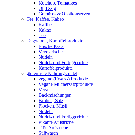
Ketchup, Tomatiges
Öl, Essig
Gemüse- & Obstkonserven
Tee, Kaffee, Kakao
Kaffee
Kakao
Tee
Teigwaren, Kartoffelprodukte
Frische Pasta
Vegetarisches
Nudeln
Nudel- und Fertiggerichte
Kartoffelprodukte
glutenfreie Nahrungsmittel
vegane (Ersatz-) Produkte
Vegane Milchersatzprodukte
Vegan
Backmischungen
Brühen, Salz
Flocken, Müsli
Nudeln
Nudel- und Fertiggerichte
Pikante Aufstriche
süße Aufstriche
Süßwaren