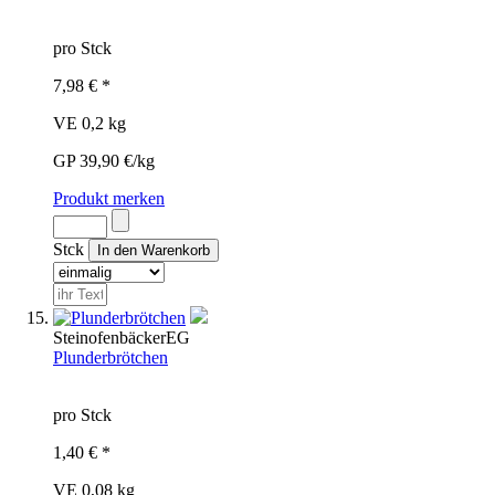
pro Stck
7,98 € *
VE 0,2 kg
GP 39,90 €/kg
Produkt merken
Stck
Steinofenbäcker
EG
Plunderbrötchen
pro Stck
1,40 € *
VE 0,08 kg