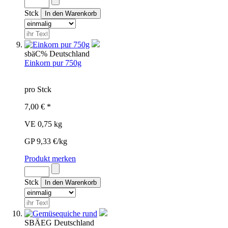
Stck
sbä
C%
Deutschland
Einkorn pur 750g
pro Stck
7,00 € *
VE 0,75 kg
GP 9,33 €/kg
Produkt merken
Stck
SBÄ
EG
Deutschland