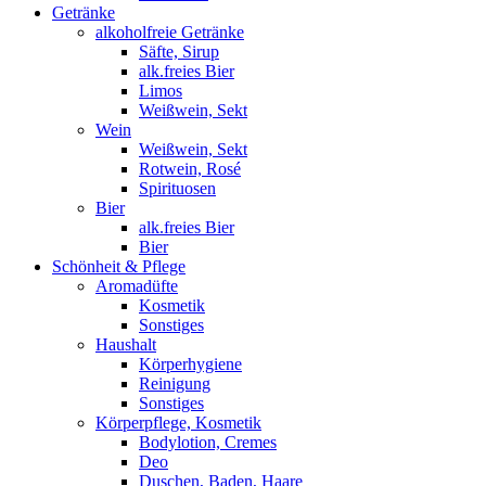
Getränke
alkoholfreie Getränke
Säfte, Sirup
alk.freies Bier
Limos
Weißwein, Sekt
Wein
Weißwein, Sekt
Rotwein, Rosé
Spirituosen
Bier
alk.freies Bier
Bier
Schönheit & Pflege
Aromadüfte
Kosmetik
Sonstiges
Haushalt
Körperhygiene
Reinigung
Sonstiges
Körperpflege, Kosmetik
Bodylotion, Cremes
Deo
Duschen, Baden, Haare