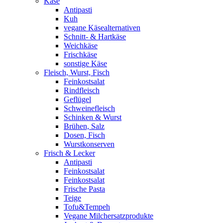
Käse
Antipasti
Kuh
vegane Käsealternativen
Schnitt- & Hartkäse
Weichkäse
Frischkäse
sonstige Käse
Fleisch, Wurst, Fisch
Feinkostsalat
Rindfleisch
Geflügel
Schweinefleisch
Schinken & Wurst
Brühen, Salz
Dosen, Fisch
Wurstkonserven
Frisch & Lecker
Antipasti
Feinkostsalat
Feinkostsalat
Frische Pasta
Teige
Tofu&Tempeh
Vegane Milchersatzprodukte