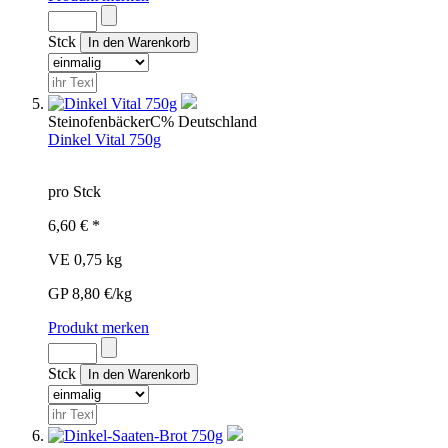
Stck
Steinofenbäcker
C%
Deutschland
Dinkel Vital 750g
pro Stck
6,60 € *
VE 0,75 kg
GP 8,80 €/kg
Produkt merken
Stck