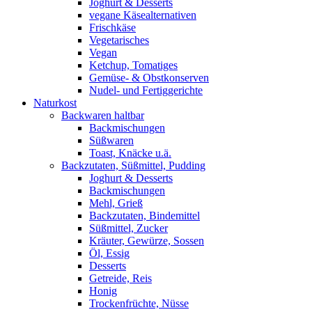
Joghurt & Desserts
vegane Käsealternativen
Frischkäse
Vegetarisches
Vegan
Ketchup, Tomatiges
Gemüse- & Obstkonserven
Nudel- und Fertiggerichte
Naturkost
Backwaren haltbar
Backmischungen
Süßwaren
Toast, Knäcke u.ä.
Backzutaten, Süßmittel, Pudding
Joghurt & Desserts
Backmischungen
Mehl, Grieß
Backzutaten, Bindemittel
Süßmittel, Zucker
Kräuter, Gewürze, Sossen
Öl, Essig
Desserts
Getreide, Reis
Honig
Trockenfrüchte, Nüsse