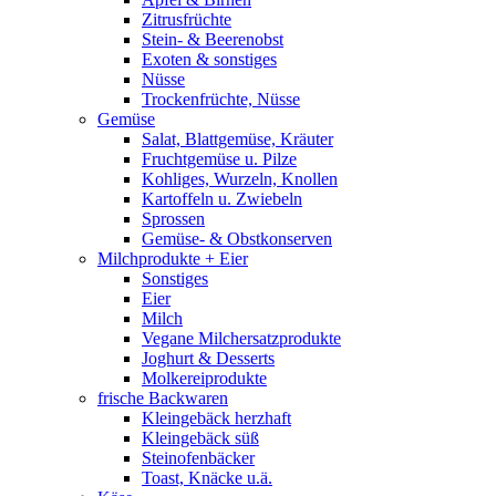
Zitrusfrüchte
Stein- & Beerenobst
Exoten & sonstiges
Nüsse
Trockenfrüchte, Nüsse
Gemüse
Salat, Blattgemüse, Kräuter
Fruchtgemüse u. Pilze
Kohliges, Wurzeln, Knollen
Kartoffeln u. Zwiebeln
Sprossen
Gemüse- & Obstkonserven
Milchprodukte + Eier
Sonstiges
Eier
Milch
Vegane Milchersatzprodukte
Joghurt & Desserts
Molkereiprodukte
frische Backwaren
Kleingebäck herzhaft
Kleingebäck süß
Steinofenbäcker
Toast, Knäcke u.ä.