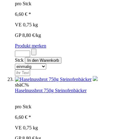
pro Stck
6,60 € *
VE 0,75 kg
GP 8,80 €/kg
Produkt merken
Stck
sbä
C%
Haselnussbrot 750g Steinofenbäcker
pro Stck
6,60 € *
VE 0,75 kg
GP 8,80 €/kg