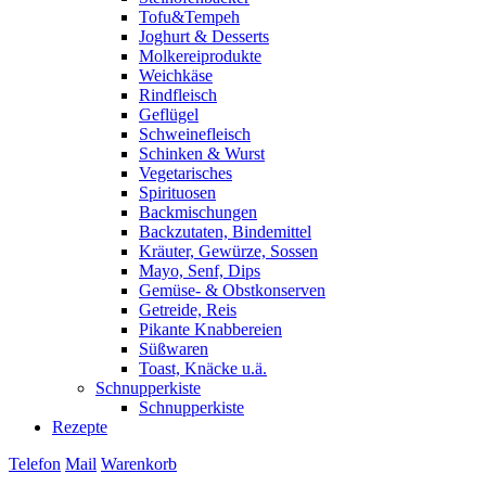
Tofu&Tempeh
Joghurt & Desserts
Molkereiprodukte
Weichkäse
Rindfleisch
Geflügel
Schweinefleisch
Schinken & Wurst
Vegetarisches
Spirituosen
Backmischungen
Backzutaten, Bindemittel
Kräuter, Gewürze, Sossen
Mayo, Senf, Dips
Gemüse- & Obstkonserven
Getreide, Reis
Pikante Knabbereien
Süßwaren
Toast, Knäcke u.ä.
Schnupperkiste
Schnupperkiste
Rezepte
Telefon
Mail
Warenkorb