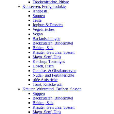
Trockenfrüchte, Nüsse
Konserven, Fertigprodukte
Antipasti
Suppen
Teige
Joghurt & Desserts
Vegetarisches
Vegan
Backmischungen
Backzutaten, Bindemittel
Brühen, Salz
Kräuter, Gewürze, Sossen
Mayo, Senf, Dips
Ketchup, Tomatiges
Dosen, Fisch
Gemüse- & Obstkonserven
Nudel- und Fertiggerichte
süße Aufstriche
Toast, Knäcke u.ä.
Kräuter, Würzmittel, Brühen, Sossen
Suppen
Backzutaten, Bindemittel
Brühen, Salz
Kräuter, Gewürze, Sossen
Mayo, Senf, Dips