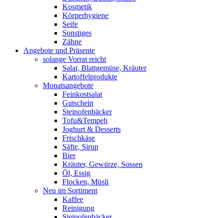
Kosmetik
Körperhygiene
Seife
Sonstiges
Zähne
Angebote und Präsente
solange Vorrat reicht
Salat, Blattgemüse, Kräuter
Kartoffelprodukte
Monatsangebote
Feinkostsalat
Gutschein
Steinofenbäcker
Tofu&Tempeh
Joghurt & Desserts
Frischkäse
Säfte, Sirup
Bier
Kräuter, Gewürze, Sossen
Öl, Essig
Flocken, Müsli
Neu im Sortiment
Kaffee
Reinigung
Steinofenbäcker