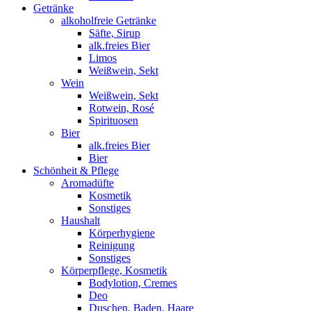
Getränke
alkoholfreie Getränke
Säfte, Sirup
alk.freies Bier
Limos
Weißwein, Sekt
Wein
Weißwein, Sekt
Rotwein, Rosé
Spirituosen
Bier
alk.freies Bier
Bier
Schönheit & Pflege
Aromadüfte
Kosmetik
Sonstiges
Haushalt
Körperhygiene
Reinigung
Sonstiges
Körperpflege, Kosmetik
Bodylotion, Cremes
Deo
Duschen, Baden, Haare