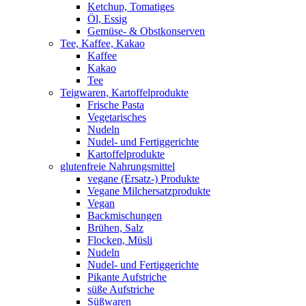
Ketchup, Tomatiges
Öl, Essig
Gemüse- & Obstkonserven
Tee, Kaffee, Kakao
Kaffee
Kakao
Tee
Teigwaren, Kartoffelprodukte
Frische Pasta
Vegetarisches
Nudeln
Nudel- und Fertiggerichte
Kartoffelprodukte
glutenfreie Nahrungsmittel
vegane (Ersatz-) Produkte
Vegane Milchersatzprodukte
Vegan
Backmischungen
Brühen, Salz
Flocken, Müsli
Nudeln
Nudel- und Fertiggerichte
Pikante Aufstriche
süße Aufstriche
Süßwaren