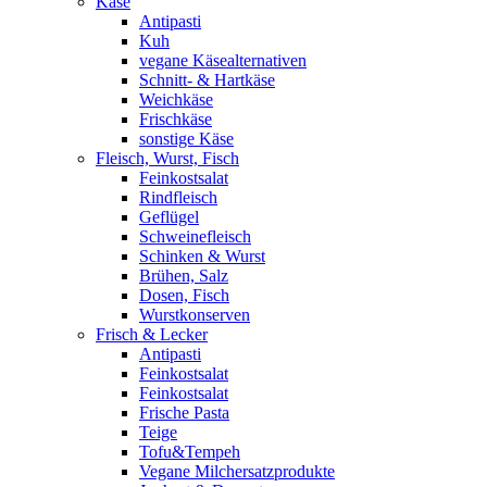
Käse
Antipasti
Kuh
vegane Käsealternativen
Schnitt- & Hartkäse
Weichkäse
Frischkäse
sonstige Käse
Fleisch, Wurst, Fisch
Feinkostsalat
Rindfleisch
Geflügel
Schweinefleisch
Schinken & Wurst
Brühen, Salz
Dosen, Fisch
Wurstkonserven
Frisch & Lecker
Antipasti
Feinkostsalat
Feinkostsalat
Frische Pasta
Teige
Tofu&Tempeh
Vegane Milchersatzprodukte