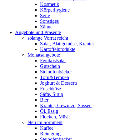
Kosmetik
Körperhygiene
Seife
Sonstiges
Zähne
Angebote und Präsente
solange Vorrat reicht
Salat, Blattgemüse, Kräuter
Kartoffelprodukte
Monatsangebote
Feinkostsalat
Gutschein
Steinofenbäcker
Tofu&Tempeh
Joghurt & Desserts
Frischkäse
Säfte, Sirup
Bier
Kräuter, Gewürze, Sossen
Öl, Essig
Flocken, Müsli
Neu im Sortiment
Kaffee
Reinigung
Steinofenbäcker