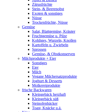
Zitrusfrüchte
Stein- & Beerenobst
Exoten & sonstiges
Nüsse
Trockenfrüchte, Nüsse
Gemüse
Salat, Blattgemüse, Kräuter
Fruchtgemüse u. Pilze
Kohliges, Wurzeln, Knollen
Kartoffeln u. Zwiebeln
Sprossen
Gemüse- & Obstkonserven
Milchprodukte + Eier
Sonstiges
Eier
Milch
Vegane Milchersatzprodukte
Joghurt & Desserts
Molkereiprodukte
frische Backwaren
Kleingebäck herzhaft
Kleingebäck süß
Steinofenbäcker
Toast, Knäcke u.ä.