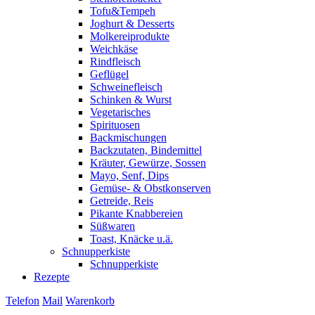
Tofu&Tempeh
Joghurt & Desserts
Molkereiprodukte
Weichkäse
Rindfleisch
Geflügel
Schweinefleisch
Schinken & Wurst
Vegetarisches
Spirituosen
Backmischungen
Backzutaten, Bindemittel
Kräuter, Gewürze, Sossen
Mayo, Senf, Dips
Gemüse- & Obstkonserven
Getreide, Reis
Pikante Knabbereien
Süßwaren
Toast, Knäcke u.ä.
Schnupperkiste
Schnupperkiste
Rezepte
Telefon
Mail
Warenkorb