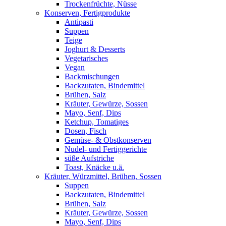
Trockenfrüchte, Nüsse
Konserven, Fertigprodukte
Antipasti
Suppen
Teige
Joghurt & Desserts
Vegetarisches
Vegan
Backmischungen
Backzutaten, Bindemittel
Brühen, Salz
Kräuter, Gewürze, Sossen
Mayo, Senf, Dips
Ketchup, Tomatiges
Dosen, Fisch
Gemüse- & Obstkonserven
Nudel- und Fertiggerichte
süße Aufstriche
Toast, Knäcke u.ä.
Kräuter, Würzmittel, Brühen, Sossen
Suppen
Backzutaten, Bindemittel
Brühen, Salz
Kräuter, Gewürze, Sossen
Mayo, Senf, Dips