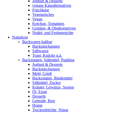
Joghurt & Desserts
vegane Käsealternativen
Frischkäse
Vegetarisches
Vegan
Ketchup, Tomatiges
Gemüse- & Obstkonserven
Nudel- und Fertiggerichte
Naturkost
Backwaren haltbar
Backmischungen
Süßwaren
Toast, Knäcke u.ä.
Backzutaten, Süßmittel, Pudding
Joghurt & Desserts
Backmischungen
Mehl, Grieß
Backzutaten, Bindemittel
Süßmittel, Zucker
Kräuter, Gewürze, Sossen
Öl, Essig
Desserts
Getreide, Reis
Honig
Trockenfrüchte, Nüsse