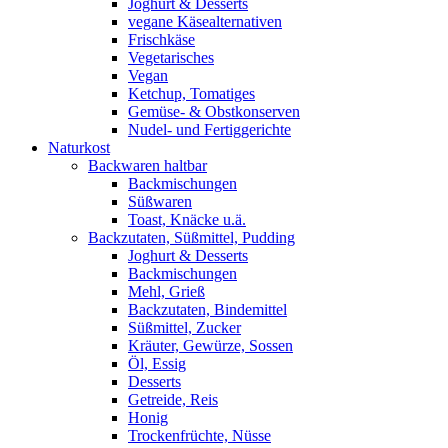
Joghurt & Desserts
vegane Käsealternativen
Frischkäse
Vegetarisches
Vegan
Ketchup, Tomatiges
Gemüse- & Obstkonserven
Nudel- und Fertiggerichte
Naturkost
Backwaren haltbar
Backmischungen
Süßwaren
Toast, Knäcke u.ä.
Backzutaten, Süßmittel, Pudding
Joghurt & Desserts
Backmischungen
Mehl, Grieß
Backzutaten, Bindemittel
Süßmittel, Zucker
Kräuter, Gewürze, Sossen
Öl, Essig
Desserts
Getreide, Reis
Honig
Trockenfrüchte, Nüsse