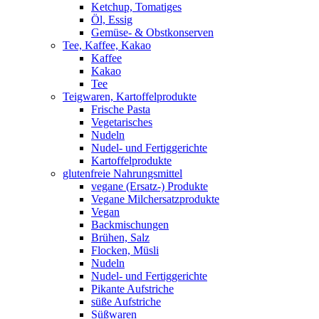
Ketchup, Tomatiges
Öl, Essig
Gemüse- & Obstkonserven
Tee, Kaffee, Kakao
Kaffee
Kakao
Tee
Teigwaren, Kartoffelprodukte
Frische Pasta
Vegetarisches
Nudeln
Nudel- und Fertiggerichte
Kartoffelprodukte
glutenfreie Nahrungsmittel
vegane (Ersatz-) Produkte
Vegane Milchersatzprodukte
Vegan
Backmischungen
Brühen, Salz
Flocken, Müsli
Nudeln
Nudel- und Fertiggerichte
Pikante Aufstriche
süße Aufstriche
Süßwaren