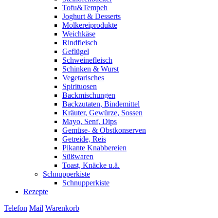
Tofu&Tempeh
Joghurt & Desserts
Molkereiprodukte
Weichkäse
Rindfleisch
Geflügel
Schweinefleisch
Schinken & Wurst
Vegetarisches
Spirituosen
Backmischungen
Backzutaten, Bindemittel
Kräuter, Gewürze, Sossen
Mayo, Senf, Dips
Gemüse- & Obstkonserven
Getreide, Reis
Pikante Knabbereien
Süßwaren
Toast, Knäcke u.ä.
Schnupperkiste
Schnupperkiste
Rezepte
Telefon
Mail
Warenkorb