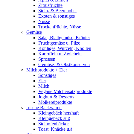
Zitrusfrüchte
Stein- & Beerenobst
Exoten & sonstiges
Nüsse
Trockenfrüchte, Nüsse
Gemüse
Salat, Blattgemüse, Kräuter
Fruchtgemüse u. Pilze
Kohliges, Wurzeln, Knollen
Kartoffeln u. Zwiebeln
Sprossen
Gemüse- & Obstkonserven
Milchprodukte + Eier
Sonstiges
Eier
Milch
Vegane Milchersatzprodukte
Joghurt & Desserts
Molkereiprodukte
frische Backwaren
Kleingebäck herzhaft
Kleingebäck süß
Steinofenbäcker
Toast, Knäcke u.ä.