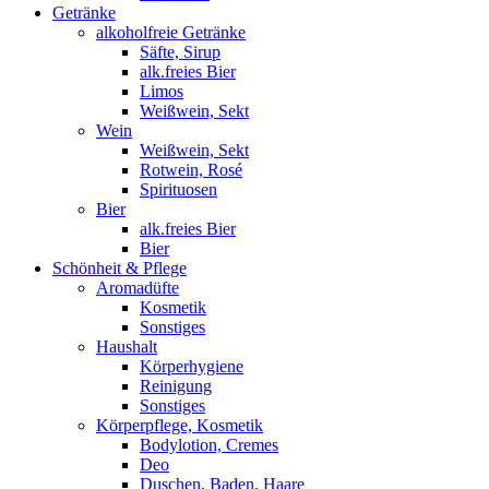
Getränke
alkoholfreie Getränke
Säfte, Sirup
alk.freies Bier
Limos
Weißwein, Sekt
Wein
Weißwein, Sekt
Rotwein, Rosé
Spirituosen
Bier
alk.freies Bier
Bier
Schönheit & Pflege
Aromadüfte
Kosmetik
Sonstiges
Haushalt
Körperhygiene
Reinigung
Sonstiges
Körperpflege, Kosmetik
Bodylotion, Cremes
Deo
Duschen, Baden, Haare