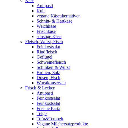
Käse
Antipasti
Kuh
vegane Käsealternativen
Schnitt- & Hartkäse
Weichkäse
Frischkäse
sonstige Käse
Fleisch, Wurst, Fisch
Feinkostsalat
Rindfleisch
Geflügel
Schweinefleisch
Schinken & Wurst
Brühen, Salz
Dosen, Fisch
Wurstkonserven
Frisch & Lecker
Antipasti
Feinkostsalat
Feinkostsalat
Frische Pasta
Teige
Tofu&Tempeh
Vegane Milchersatzprodukte