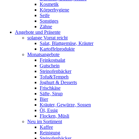
Kosmetik
Körperhygiene
Seife
Sonstiges
Zähne
Angebote und Präsente
solange Vorrat reicht
Salat, Blattgemüse, Kräuter
Kartoffelprodukte
Monatsangebote
Feinkostsalat
Gutschein
Steinofenbäcker
Tofu&Tempeh
Joghurt & Desserts
Frischkäse
Säfte, Sirup
Bier
Kräuter, Gewürze, Sossen
Öl, Essig
Flocken, Müsli
Neu im Sortiment
Kaffee
Reinigung
Steinofenbäcker