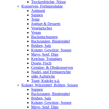
Trockenfrüchte, Nüsse
Konserven, Fertigprodukte
Antipasti
Suppen
Teige
Joghurt & Desserts
Vegetarisches
Vegan
Backmischungen
Backzutaten, Bindemittel
Brühen, Salz
Kräuter, Gewürze, Sossen
Mayo, Senf, Dips
Ketchup, Tomatiges
Dosen, Fisch
Gemüse- & Obstkonserven
Nudel- und Fertiggerichte
süße Aufstriche
Toast, Knäcke u.ä.
Kräuter, Würzmittel, Brühen, Sossen
Suppen
Backzutaten, Bindemittel
Brühen, Salz
Kräuter, Gewürze, Sossen
Mayo, Senf, Dips