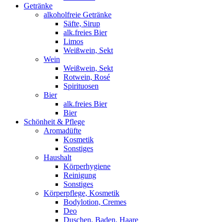
Getränke
alkoholfreie Getränke
Säfte, Sirup
alk.freies Bier
Limos
Weißwein, Sekt
Wein
Weißwein, Sekt
Rotwein, Rosé
Spirituosen
Bier
alk.freies Bier
Bier
Schönheit & Pflege
Aromadüfte
Kosmetik
Sonstiges
Haushalt
Körperhygiene
Reinigung
Sonstiges
Körperpflege, Kosmetik
Bodylotion, Cremes
Deo
Duschen, Baden, Haare