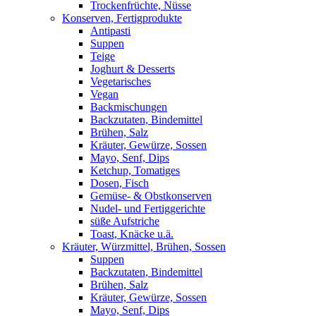
Trockenfrüchte, Nüsse
Konserven, Fertigprodukte
Antipasti
Suppen
Teige
Joghurt & Desserts
Vegetarisches
Vegan
Backmischungen
Backzutaten, Bindemittel
Brühen, Salz
Kräuter, Gewürze, Sossen
Mayo, Senf, Dips
Ketchup, Tomatiges
Dosen, Fisch
Gemüse- & Obstkonserven
Nudel- und Fertiggerichte
süße Aufstriche
Toast, Knäcke u.ä.
Kräuter, Würzmittel, Brühen, Sossen
Suppen
Backzutaten, Bindemittel
Brühen, Salz
Kräuter, Gewürze, Sossen
Mayo, Senf, Dips