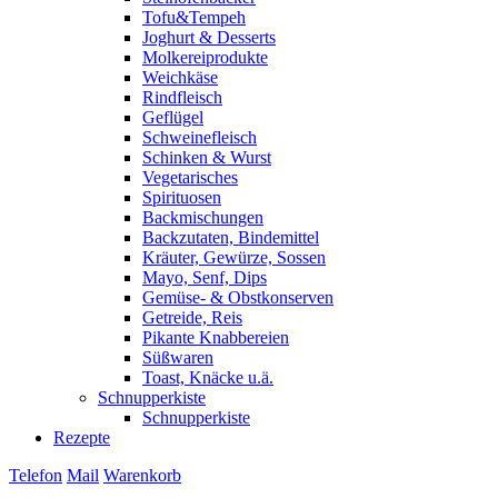
Tofu&Tempeh
Joghurt & Desserts
Molkereiprodukte
Weichkäse
Rindfleisch
Geflügel
Schweinefleisch
Schinken & Wurst
Vegetarisches
Spirituosen
Backmischungen
Backzutaten, Bindemittel
Kräuter, Gewürze, Sossen
Mayo, Senf, Dips
Gemüse- & Obstkonserven
Getreide, Reis
Pikante Knabbereien
Süßwaren
Toast, Knäcke u.ä.
Schnupperkiste
Schnupperkiste
Rezepte
Telefon
Mail
Warenkorb