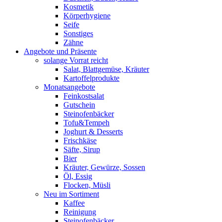
Kosmetik
Körperhygiene
Seife
Sonstiges
Zähne
Angebote und Präsente
solange Vorrat reicht
Salat, Blattgemüse, Kräuter
Kartoffelprodukte
Monatsangebote
Feinkostsalat
Gutschein
Steinofenbäcker
Tofu&Tempeh
Joghurt & Desserts
Frischkäse
Säfte, Sirup
Bier
Kräuter, Gewürze, Sossen
Öl, Essig
Flocken, Müsli
Neu im Sortiment
Kaffee
Reinigung
Steinofenbäcker