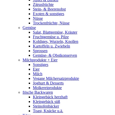
Zitrusfrüchte
Stein- & Beerenobst
Exoten & sonstiges
Nüsse
Trockenfrüchte, Nüsse
Gemüse
Salat, Blattgemüse, Kräuter
Fruchtgemüse u. Pilze
Kohliges, Wurzeln, Knollen
Kartoffeln u. Zwiebeln
Sprossen
Gemüse- & Obstkonserven
Milchprodukte + Eier
Sonstiges
Eier
Milch
Vegane Milchersatzprodukte
Joghurt & Desserts
Molkereiprodukte
frische Backwaren
Kleingebäck herzhaft
Kleingebäck süß
Steinofenbäcker
Toast, Knäcke u.ä.