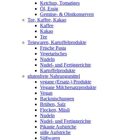
Ketchup, Tomatiges
Öl, Essig
Gemüse- & Obstkonserven
Tee, Kaffee, Kakao
Kaffee
Kakao
Tee
Teigwaren, Kartoffelprodukte
Frische Pasta
Vegetarisches
Nudeln
Nudel- und Fertiggerichte
Kartoffelprodukte
glutenfreie Nahrungsmittel
vegane (Ersatz-) Produkte
Vegane Milchersatzprodukte
Vegan
Backmischungen
Brühen, Salz
Flocken, Müsli
Nudeln
Nudel- und Fertiggerichte
Pikante Aufstriche
süße Aufstriche
Süßwaren