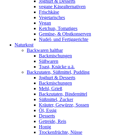
Joghurt & Desserts
vegane Käsealternativen
Frischkäse
Vegetarisches
Vegan
Ketchup, Tomatiges
Gemüse- & Obstkonserven
Nudel- und Fertiggerichte
Naturkost
Backwaren haltbar
Backmischungen
Süßwaren
Toast, Knäcke u.ä.
Backzutaten, Süßmittel, Pudding
Joghurt & Desserts
Backmischungen
Mehl, Grieß
Backzutaten, Bindemittel
Süßmittel, Zucker
Kräuter, Gewürze, Sossen
Öl, Essig
Desserts
Getreide, Reis
Honig
Trockenfrüchte, Nüsse