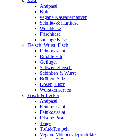
Käse
Antipasti
Kuh
vegane Käsealternativen
Schnitt- & Hartkäse
Weichkäse
Frischkäse
sonstige Käse
Fleisch, Wurst, Fisch
Feinkostsalat
Rindfleisch
Geflügel
Schweinefleisch
Schinken & Wurst
Brühen, Salz
Dosen, Fisch
Wurstkonserven
Frisch & Lecker
Antipasti
Feinkostsalat
Feinkostsalat
Frische Pasta
Teige
Tofu&Tempeh
Vegane Milchersatzprodukte