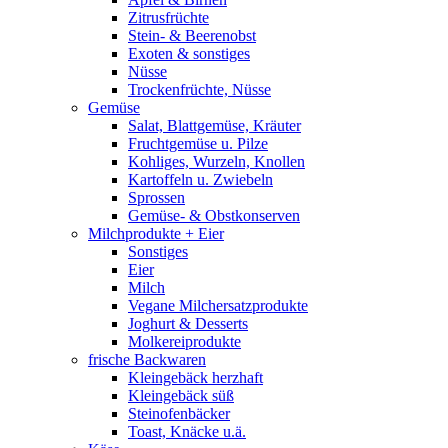
Zitrusfrüchte
Stein- & Beerenobst
Exoten & sonstiges
Nüsse
Trockenfrüchte, Nüsse
Gemüse
Salat, Blattgemüse, Kräuter
Fruchtgemüse u. Pilze
Kohliges, Wurzeln, Knollen
Kartoffeln u. Zwiebeln
Sprossen
Gemüse- & Obstkonserven
Milchprodukte + Eier
Sonstiges
Eier
Milch
Vegane Milchersatzprodukte
Joghurt & Desserts
Molkereiprodukte
frische Backwaren
Kleingebäck herzhaft
Kleingebäck süß
Steinofenbäcker
Toast, Knäcke u.ä.