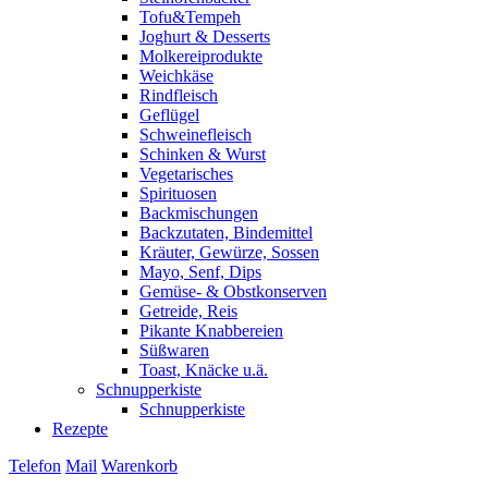
Tofu&Tempeh
Joghurt & Desserts
Molkereiprodukte
Weichkäse
Rindfleisch
Geflügel
Schweinefleisch
Schinken & Wurst
Vegetarisches
Spirituosen
Backmischungen
Backzutaten, Bindemittel
Kräuter, Gewürze, Sossen
Mayo, Senf, Dips
Gemüse- & Obstkonserven
Getreide, Reis
Pikante Knabbereien
Süßwaren
Toast, Knäcke u.ä.
Schnupperkiste
Schnupperkiste
Rezepte
Telefon
Mail
Warenkorb