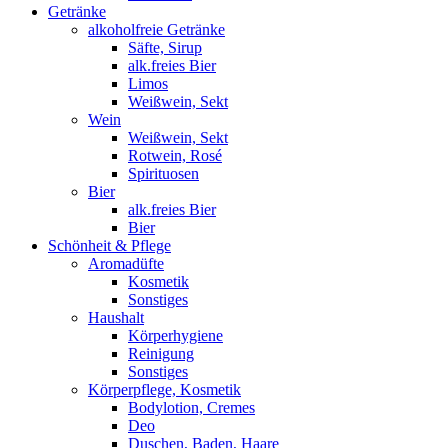
Getränke
alkoholfreie Getränke
Säfte, Sirup
alk.freies Bier
Limos
Weißwein, Sekt
Wein
Weißwein, Sekt
Rotwein, Rosé
Spirituosen
Bier
alk.freies Bier
Bier
Schönheit & Pflege
Aromadüfte
Kosmetik
Sonstiges
Haushalt
Körperhygiene
Reinigung
Sonstiges
Körperpflege, Kosmetik
Bodylotion, Cremes
Deo
Duschen, Baden, Haare