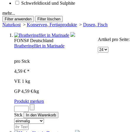
Schwefeldioxid und Sulphite
mehr...
Naturkost
>
Konserven, Fertigprodukte
>
Dosen, Fisch
Artikel pro Seite:
FON
S#
Deutschland
Bratheringfilet in Marinade
pro Stck
4,59 € *
VE 1 kg
GP 4,59 €/kg
Produkt merken
Stck