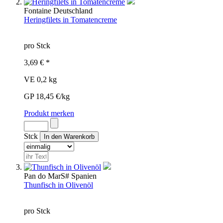
Fontaine
Deutschland
Heringfilets in Tomatencreme
pro Stck
3,69 € *
VE 0,2 kg
GP 18,45 €/kg
Produkt merken
Stck
Pan do Mar
S#
Spanien
Thunfisch in Olivenöl
pro Stck