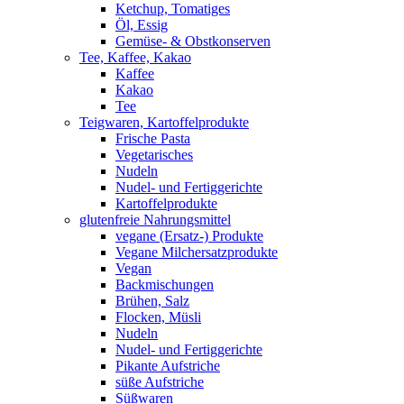
Ketchup, Tomatiges
Öl, Essig
Gemüse- & Obstkonserven
Tee, Kaffee, Kakao
Kaffee
Kakao
Tee
Teigwaren, Kartoffelprodukte
Frische Pasta
Vegetarisches
Nudeln
Nudel- und Fertiggerichte
Kartoffelprodukte
glutenfreie Nahrungsmittel
vegane (Ersatz-) Produkte
Vegane Milchersatzprodukte
Vegan
Backmischungen
Brühen, Salz
Flocken, Müsli
Nudeln
Nudel- und Fertiggerichte
Pikante Aufstriche
süße Aufstriche
Süßwaren