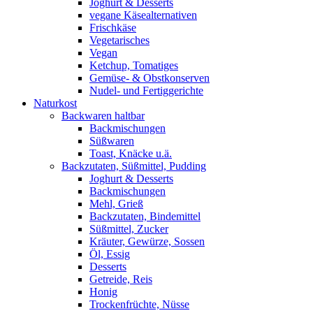
Joghurt & Desserts
vegane Käsealternativen
Frischkäse
Vegetarisches
Vegan
Ketchup, Tomatiges
Gemüse- & Obstkonserven
Nudel- und Fertiggerichte
Naturkost
Backwaren haltbar
Backmischungen
Süßwaren
Toast, Knäcke u.ä.
Backzutaten, Süßmittel, Pudding
Joghurt & Desserts
Backmischungen
Mehl, Grieß
Backzutaten, Bindemittel
Süßmittel, Zucker
Kräuter, Gewürze, Sossen
Öl, Essig
Desserts
Getreide, Reis
Honig
Trockenfrüchte, Nüsse