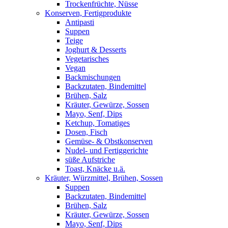
Trockenfrüchte, Nüsse
Konserven, Fertigprodukte
Antipasti
Suppen
Teige
Joghurt & Desserts
Vegetarisches
Vegan
Backmischungen
Backzutaten, Bindemittel
Brühen, Salz
Kräuter, Gewürze, Sossen
Mayo, Senf, Dips
Ketchup, Tomatiges
Dosen, Fisch
Gemüse- & Obstkonserven
Nudel- und Fertiggerichte
süße Aufstriche
Toast, Knäcke u.ä.
Kräuter, Würzmittel, Brühen, Sossen
Suppen
Backzutaten, Bindemittel
Brühen, Salz
Kräuter, Gewürze, Sossen
Mayo, Senf, Dips