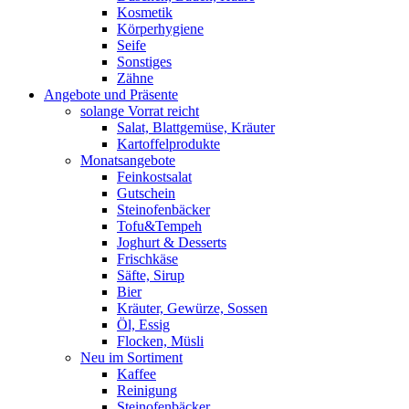
Kosmetik
Körperhygiene
Seife
Sonstiges
Zähne
Angebote und Präsente
solange Vorrat reicht
Salat, Blattgemüse, Kräuter
Kartoffelprodukte
Monatsangebote
Feinkostsalat
Gutschein
Steinofenbäcker
Tofu&Tempeh
Joghurt & Desserts
Frischkäse
Säfte, Sirup
Bier
Kräuter, Gewürze, Sossen
Öl, Essig
Flocken, Müsli
Neu im Sortiment
Kaffee
Reinigung
Steinofenbäcker