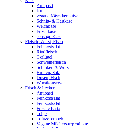
Käse
Antipasti
Kuh
vegane Käsealternativen
Schnitt- & Hartkäse
Weichkäse
Frischkäse
sonstige Käse
Fleisch, Wurst, Fisch
Feinkostsalat
Rindfleisch
Geflügel
Schweinefleisch
Schinken & Wurst
Brühen, Salz
Dosen, Fisch
Wurstkonserven
Frisch & Lecker
Antipasti
Feinkostsalat
Feinkostsalat
Frische Pasta
Teige
Tofu&Tempeh
Vegane Milchersatzprodukte