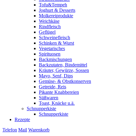
Tofu&Tempeh
Joghurt & Desserts
Molkereiprodukte
Weichkäse
Rindfleisch
Geflügel
Schweinefleisch
Schinken & Wurst
Vegetarisches
Spirituosen
Backmischungen
Backzutaten, Bindemittel
Kräuter, Gewürze, Sossen
Mayo, Senf, Dips
Gemüse- & Obstkonserven
Getreide, Reis
Pikante Knabbereien
Süßwaren
Toast, Knäcke u.ä.
Schnupperkiste
Schnupperkiste
Rezepte
Telefon
Mail
Warenkorb