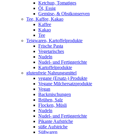
Ketchup, Tomatiges
Öl, Essig
Gemüse- & Obstkonserven
Tee, Kaffee, Kakao
Kaffee
Kakao
Tee
Teigwaren, Kartoffelprodukte
Frische Pasta
Vegetarisches
Nudeln
Nudel- und Fertiggerichte
Kartoffelprodukte
glutenfreie Nahrungsmittel
vegane (Ersatz-) Produkte
Vegane Milchersatzprodukte
Vegan
Backmischungen
Brühen, Salz
Flocken, Müsli
Nudeln
Nudel- und Fertiggerichte
Pikante Aufstriche
süße Aufstriche
Süßwaren