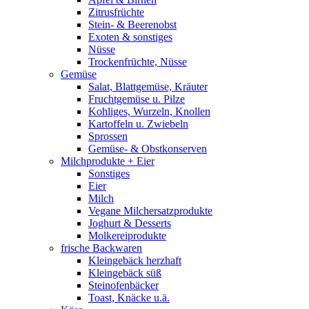
Zitrusfrüchte
Stein- & Beerenobst
Exoten & sonstiges
Nüsse
Trockenfrüchte, Nüsse
Gemüse
Salat, Blattgemüse, Kräuter
Fruchtgemüse u. Pilze
Kohliges, Wurzeln, Knollen
Kartoffeln u. Zwiebeln
Sprossen
Gemüse- & Obstkonserven
Milchprodukte + Eier
Sonstiges
Eier
Milch
Vegane Milchersatzprodukte
Joghurt & Desserts
Molkereiprodukte
frische Backwaren
Kleingebäck herzhaft
Kleingebäck süß
Steinofenbäcker
Toast, Knäcke u.ä.