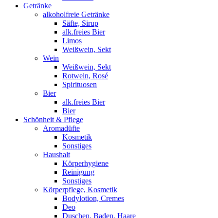
Getränke
alkoholfreie Getränke
Säfte, Sirup
alk.freies Bier
Limos
Weißwein, Sekt
Wein
Weißwein, Sekt
Rotwein, Rosé
Spirituosen
Bier
alk.freies Bier
Bier
Schönheit & Pflege
Aromadüfte
Kosmetik
Sonstiges
Haushalt
Körperhygiene
Reinigung
Sonstiges
Körperpflege, Kosmetik
Bodylotion, Cremes
Deo
Duschen, Baden, Haare