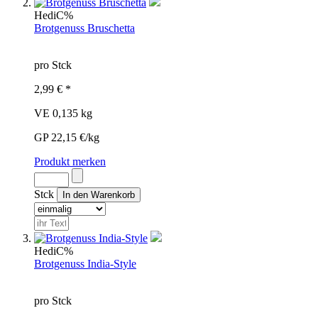
Hedi
C%
Brotgenuss Bruschetta
pro Stck
2,99 € *
VE 0,135 kg
GP 22,15 €/kg
Produkt merken
Stck
Hedi
C%
Brotgenuss India-Style
pro Stck