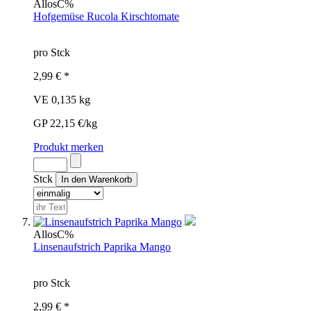
Allos
C%
Hofgemüse Rucola Kirschtomate
pro Stck
2,99 € *
VE 0,135 kg
GP 22,15 €/kg
Produkt merken
Stck
Allos
C%
Linsenaufstrich Paprika Mango
pro Stck
2,99 € *