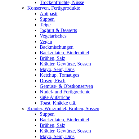
Trockenfrüchte, Nüsse
Konserven, Fertigprodukte
Antipasti
Suppen
Teige
Joghurt & Desserts
Vegetarisches
Vegan
Backmischungen
Backzutaten, Bindemittel
Brühen, Salz
Kräuter, Gewürze, Sossen
Mayo, Senf, Dips
Ketchup, Tomatiges
Dosen, Fisch
Gemüse- & Obstkonserven
Nudel- und Fertiggerichte
süße Aufstriche
Toast, Knäcke u.ä.
Kräuter, Würzmittel, Brühen, Sossen
Suppen
Backzutaten, Bindemittel
Brühen, Salz
Kräuter, Gewürze, Sossen
Mayo, Senf, Dips