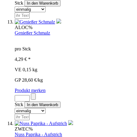
Stck
ALO
C%
Genießer Schmalz
pro Stck
4,29 € *
VE 0,15 kg
GP 28,60 €/kg
Produkt merken
Stck
ZWE
C%
Nuss Paprika - Aufstrich