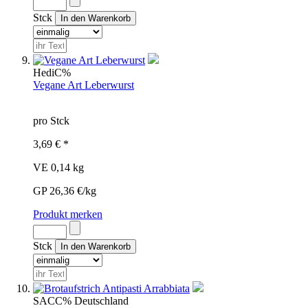
Stck
Hedi
C%
Vegane Art Leberwurst
pro Stck
3,69 € *
VE 0,14 kg
GP 26,36 €/kg
Produkt merken
Stck
SAC
C%
Deutschland