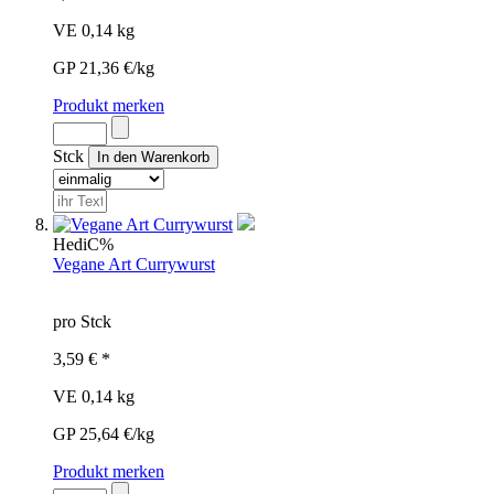
VE 0,14 kg
GP 21,36 €/kg
Produkt merken
Stck
Hedi
C%
Vegane Art Currywurst
pro Stck
3,59 € *
VE 0,14 kg
GP 25,64 €/kg
Produkt merken