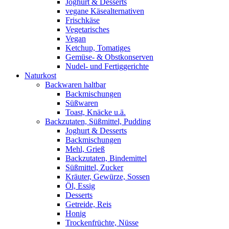
Joghurt & Desserts
vegane Käsealternativen
Frischkäse
Vegetarisches
Vegan
Ketchup, Tomatiges
Gemüse- & Obstkonserven
Nudel- und Fertiggerichte
Naturkost
Backwaren haltbar
Backmischungen
Süßwaren
Toast, Knäcke u.ä.
Backzutaten, Süßmittel, Pudding
Joghurt & Desserts
Backmischungen
Mehl, Grieß
Backzutaten, Bindemittel
Süßmittel, Zucker
Kräuter, Gewürze, Sossen
Öl, Essig
Desserts
Getreide, Reis
Honig
Trockenfrüchte, Nüsse