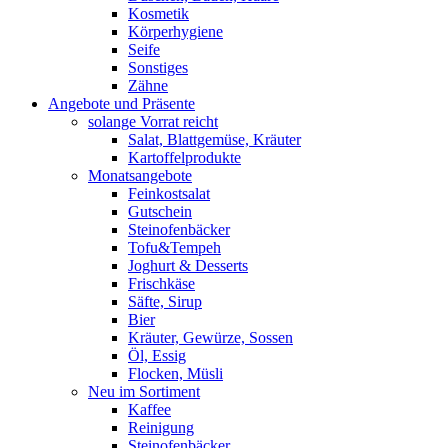
Kosmetik
Körperhygiene
Seife
Sonstiges
Zähne
Angebote und Präsente
solange Vorrat reicht
Salat, Blattgemüse, Kräuter
Kartoffelprodukte
Monatsangebote
Feinkostsalat
Gutschein
Steinofenbäcker
Tofu&Tempeh
Joghurt & Desserts
Frischkäse
Säfte, Sirup
Bier
Kräuter, Gewürze, Sossen
Öl, Essig
Flocken, Müsli
Neu im Sortiment
Kaffee
Reinigung
Steinofenbäcker