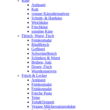
Käse
Antipasti
Kuh
vegane Käsealternativen
Schnitt- & Hartkäse
Weichkäse
Frischkäse
sonstige Käse
Fleisch, Wurst, Fisch
Feinkostsalat
Rindfleisch
Geflügel
Schweinefleisch
Schinken & Wurst
Brühen, Salz
Dosen, Fisch
Wurstkonserven
Frisch & Lecker
Antipasti
Feinkostsalat
Feinkostsalat
Frische Pasta
Teige
Tofu&Tempeh
Vegane Milchersatzprodukte