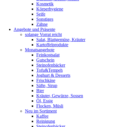
Kosmetik
Körperhygiene
Seife
Sonstiges
Zähne
Angebote und Präsente
solange Vorrat reicht
Salat, Blattgemüse, Kräuter
Kartoffelprodukte
Monatsangebote
Feinkostsalat
Gutschein
Steinofenbäcker
Tofu&Tempeh
Joghurt & Desserts
Frischkäse
Säfte, Sirup
Bier
Kräuter, Gewürze, Sossen
Öl, Essig
Flocken, Müsli
Neu im Sortiment
Kaffee
Reinigung
Steinofenbäcker