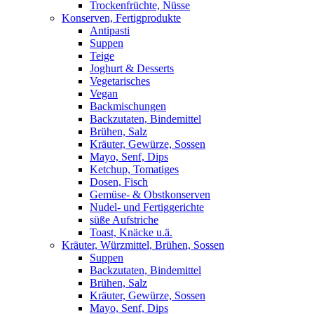
Trockenfrüchte, Nüsse
Konserven, Fertigprodukte
Antipasti
Suppen
Teige
Joghurt & Desserts
Vegetarisches
Vegan
Backmischungen
Backzutaten, Bindemittel
Brühen, Salz
Kräuter, Gewürze, Sossen
Mayo, Senf, Dips
Ketchup, Tomatiges
Dosen, Fisch
Gemüse- & Obstkonserven
Nudel- und Fertiggerichte
süße Aufstriche
Toast, Knäcke u.ä.
Kräuter, Würzmittel, Brühen, Sossen
Suppen
Backzutaten, Bindemittel
Brühen, Salz
Kräuter, Gewürze, Sossen
Mayo, Senf, Dips