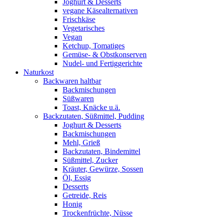
Joghurt & Desserts
vegane Käsealternativen
Frischkäse
Vegetarisches
Vegan
Ketchup, Tomatiges
Gemüse- & Obstkonserven
Nudel- und Fertiggerichte
Naturkost
Backwaren haltbar
Backmischungen
Süßwaren
Toast, Knäcke u.ä.
Backzutaten, Süßmittel, Pudding
Joghurt & Desserts
Backmischungen
Mehl, Grieß
Backzutaten, Bindemittel
Süßmittel, Zucker
Kräuter, Gewürze, Sossen
Öl, Essig
Desserts
Getreide, Reis
Honig
Trockenfrüchte, Nüsse