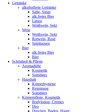
Getränke
alkoholfreie Getränke
Säfte, Sirup
alk.freies Bier
Limos
Weißwein, Sekt
Wein
Weißwein, Sekt
Rotwein, Rosé
Spirituosen
Bier
alk.freies Bier
Bier
Schönheit & Pflege
Aromadüfte
Kosmetik
Sonstiges
Haushalt
Körperhygiene
Reinigung
Sonstiges
Körperpflege, Kosmetik
Bodylotion, Cremes
Deo
Duschen, Baden, Haare