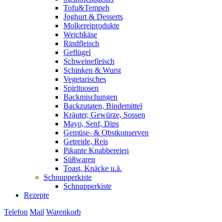
Tofu&Tempeh
Joghurt & Desserts
Molkereiprodukte
Weichkäse
Rindfleisch
Geflügel
Schweinefleisch
Schinken & Wurst
Vegetarisches
Spirituosen
Backmischungen
Backzutaten, Bindemittel
Kräuter, Gewürze, Sossen
Mayo, Senf, Dips
Gemüse- & Obstkonserven
Getreide, Reis
Pikante Knabbereien
Süßwaren
Toast, Knäcke u.ä.
Schnupperkiste
Schnupperkiste
Rezepte
Telefon
Mail
Warenkorb