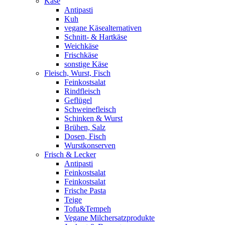
Käse
Antipasti
Kuh
vegane Käsealternativen
Schnitt- & Hartkäse
Weichkäse
Frischkäse
sonstige Käse
Fleisch, Wurst, Fisch
Feinkostsalat
Rindfleisch
Geflügel
Schweinefleisch
Schinken & Wurst
Brühen, Salz
Dosen, Fisch
Wurstkonserven
Frisch & Lecker
Antipasti
Feinkostsalat
Feinkostsalat
Frische Pasta
Teige
Tofu&Tempeh
Vegane Milchersatzprodukte