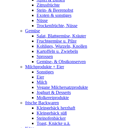
Zitrusfrüchte
Stein- & Beerenobst
Exoten & sonstiges
Nüsse
Trockenfrüchte, Nüsse
Gemüse
Salat, Blattgemüse, Kräuter
Fruchtgemüse u. Pilze
Kohliges, Wurzeln, Knollen
Kartoffeln u. Zwiebeln
Sprossen
Gemüse- & Obstkonserven
Milchprodukte + Eier
Sonstiges
Eier
Milch
Vegane Milchersatzprodukte
Joghurt & Desserts
Molkereiprodukte
frische Backwaren
Kleingebäck herzhaft
Kleingebäck süß
Steinofenbäcker
Toast, Knäcke u.ä.