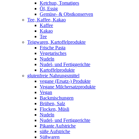
Ketchup, Tomatiges
Öl, Essig
Gemüse- & Obstkonserven
Tee, Kaffee, Kakao
Kaffee
Kakao
Tee
Teigwaren, Kartoffelprodukte
Frische Pasta
Vegetarisches
Nudeln
Nudel- und Fertiggerichte
Kartoffelprodukte
glutenfreie Nahrungsmittel
vegane (Ersatz-) Produkte
Vegane Milchersatzprodukte
Vegan
Backmischungen
Brühen, Salz
Flocken, Müsli
Nudeln
Nudel- und Fertiggerichte
Pikante Aufstriche
süße Aufstriche
Süßwaren