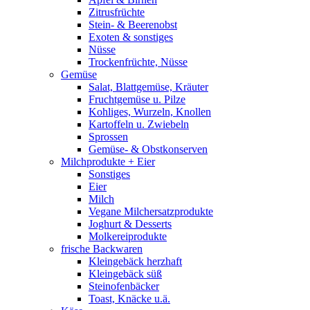
Zitrusfrüchte
Stein- & Beerenobst
Exoten & sonstiges
Nüsse
Trockenfrüchte, Nüsse
Gemüse
Salat, Blattgemüse, Kräuter
Fruchtgemüse u. Pilze
Kohliges, Wurzeln, Knollen
Kartoffeln u. Zwiebeln
Sprossen
Gemüse- & Obstkonserven
Milchprodukte + Eier
Sonstiges
Eier
Milch
Vegane Milchersatzprodukte
Joghurt & Desserts
Molkereiprodukte
frische Backwaren
Kleingebäck herzhaft
Kleingebäck süß
Steinofenbäcker
Toast, Knäcke u.ä.