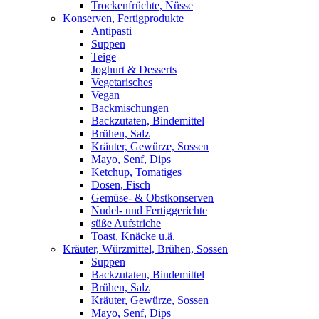
Trockenfrüchte, Nüsse
Konserven, Fertigprodukte
Antipasti
Suppen
Teige
Joghurt & Desserts
Vegetarisches
Vegan
Backmischungen
Backzutaten, Bindemittel
Brühen, Salz
Kräuter, Gewürze, Sossen
Mayo, Senf, Dips
Ketchup, Tomatiges
Dosen, Fisch
Gemüse- & Obstkonserven
Nudel- und Fertiggerichte
süße Aufstriche
Toast, Knäcke u.ä.
Kräuter, Würzmittel, Brühen, Sossen
Suppen
Backzutaten, Bindemittel
Brühen, Salz
Kräuter, Gewürze, Sossen
Mayo, Senf, Dips