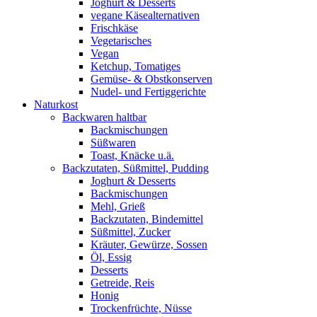
Joghurt & Desserts
vegane Käsealternativen
Frischkäse
Vegetarisches
Vegan
Ketchup, Tomatiges
Gemüse- & Obstkonserven
Nudel- und Fertiggerichte
Naturkost
Backwaren haltbar
Backmischungen
Süßwaren
Toast, Knäcke u.ä.
Backzutaten, Süßmittel, Pudding
Joghurt & Desserts
Backmischungen
Mehl, Grieß
Backzutaten, Bindemittel
Süßmittel, Zucker
Kräuter, Gewürze, Sossen
Öl, Essig
Desserts
Getreide, Reis
Honig
Trockenfrüchte, Nüsse