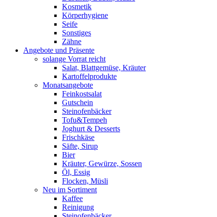
Kosmetik
Körperhygiene
Seife
Sonstiges
Zähne
Angebote und Präsente
solange Vorrat reicht
Salat, Blattgemüse, Kräuter
Kartoffelprodukte
Monatsangebote
Feinkostsalat
Gutschein
Steinofenbäcker
Tofu&Tempeh
Joghurt & Desserts
Frischkäse
Säfte, Sirup
Bier
Kräuter, Gewürze, Sossen
Öl, Essig
Flocken, Müsli
Neu im Sortiment
Kaffee
Reinigung
Steinofenbäcker