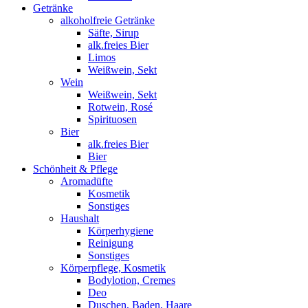
Getränke
alkoholfreie Getränke
Säfte, Sirup
alk.freies Bier
Limos
Weißwein, Sekt
Wein
Weißwein, Sekt
Rotwein, Rosé
Spirituosen
Bier
alk.freies Bier
Bier
Schönheit & Pflege
Aromadüfte
Kosmetik
Sonstiges
Haushalt
Körperhygiene
Reinigung
Sonstiges
Körperpflege, Kosmetik
Bodylotion, Cremes
Deo
Duschen, Baden, Haare