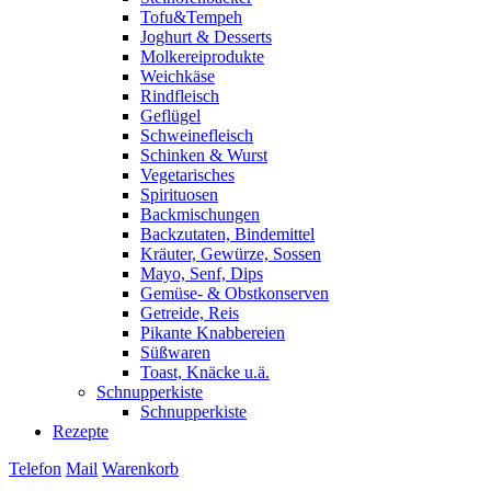
Tofu&Tempeh
Joghurt & Desserts
Molkereiprodukte
Weichkäse
Rindfleisch
Geflügel
Schweinefleisch
Schinken & Wurst
Vegetarisches
Spirituosen
Backmischungen
Backzutaten, Bindemittel
Kräuter, Gewürze, Sossen
Mayo, Senf, Dips
Gemüse- & Obstkonserven
Getreide, Reis
Pikante Knabbereien
Süßwaren
Toast, Knäcke u.ä.
Schnupperkiste
Schnupperkiste
Rezepte
Telefon
Mail
Warenkorb