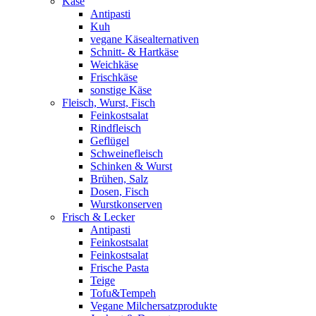
Käse
Antipasti
Kuh
vegane Käsealternativen
Schnitt- & Hartkäse
Weichkäse
Frischkäse
sonstige Käse
Fleisch, Wurst, Fisch
Feinkostsalat
Rindfleisch
Geflügel
Schweinefleisch
Schinken & Wurst
Brühen, Salz
Dosen, Fisch
Wurstkonserven
Frisch & Lecker
Antipasti
Feinkostsalat
Feinkostsalat
Frische Pasta
Teige
Tofu&Tempeh
Vegane Milchersatzprodukte