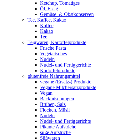
Ketchup, Tomatiges
Öl, Essig
Gemüse- & Obstkonserven
Tee, Kaffee, Kakao
Kaffee
Kakao
Tee
Teigwaren, Kartoffelprodukte
Frische Pasta
Vegetarisches
Nudeln
Nudel- und Fertiggerichte
Kartoffelprodukte
glutenfreie Nahrungsmittel
vegane (Ersatz-) Produkte
Vegane Milchersatzprodukte
Vegan
Backmischungen
Brühen, Salz
Flocken, Müsli
Nudeln
Nudel- und Fertiggerichte
Pikante Aufstriche
süße Aufstriche
Süßwaren