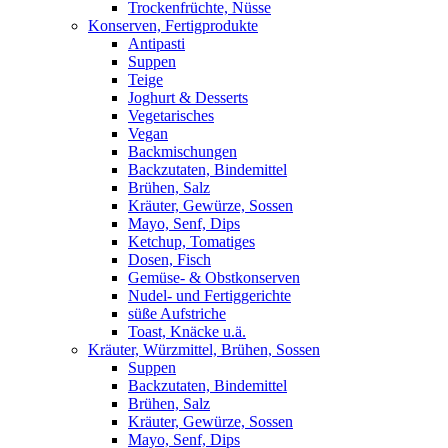
Trockenfrüchte, Nüsse
Konserven, Fertigprodukte
Antipasti
Suppen
Teige
Joghurt & Desserts
Vegetarisches
Vegan
Backmischungen
Backzutaten, Bindemittel
Brühen, Salz
Kräuter, Gewürze, Sossen
Mayo, Senf, Dips
Ketchup, Tomatiges
Dosen, Fisch
Gemüse- & Obstkonserven
Nudel- und Fertiggerichte
süße Aufstriche
Toast, Knäcke u.ä.
Kräuter, Würzmittel, Brühen, Sossen
Suppen
Backzutaten, Bindemittel
Brühen, Salz
Kräuter, Gewürze, Sossen
Mayo, Senf, Dips