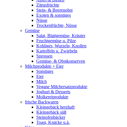
Zitrusfrüchte
Stein- & Beerenobst
Exoten & sonstiges
Nüsse
Trockenfrüchte, Nüsse
Gemüse
Salat, Blattgemüse, Kräuter
Fruchtgemüse u. Pilze
Kohliges, Wurzeln, Knollen
Kartoffeln u. Zwiebeln
Sprossen
Gemüse- & Obstkonserven
Milchprodukte + Eier
Sonstiges
Eier
Milch
Vegane Milchersatzprodukte
Joghurt & Desserts
Molkereiprodukte
frische Backwaren
Kleingebäck herzhaft
Kleingebäck süß
Steinofenbäcker
Toast, Knäcke u.ä.