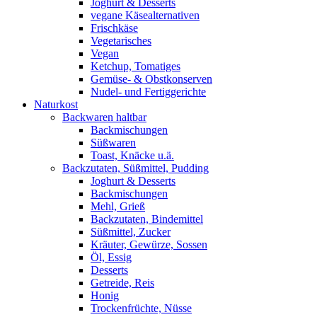
Joghurt & Desserts
vegane Käsealternativen
Frischkäse
Vegetarisches
Vegan
Ketchup, Tomatiges
Gemüse- & Obstkonserven
Nudel- und Fertiggerichte
Naturkost
Backwaren haltbar
Backmischungen
Süßwaren
Toast, Knäcke u.ä.
Backzutaten, Süßmittel, Pudding
Joghurt & Desserts
Backmischungen
Mehl, Grieß
Backzutaten, Bindemittel
Süßmittel, Zucker
Kräuter, Gewürze, Sossen
Öl, Essig
Desserts
Getreide, Reis
Honig
Trockenfrüchte, Nüsse