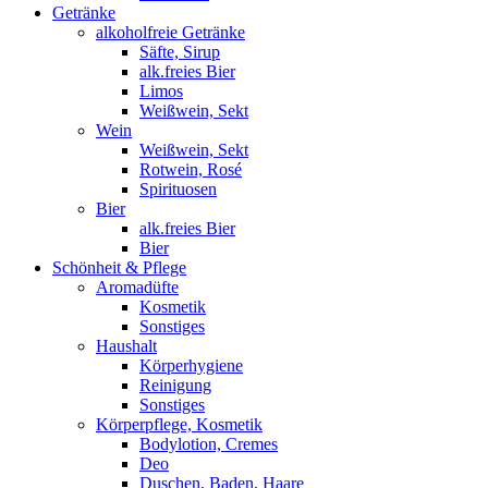
Getränke
alkoholfreie Getränke
Säfte, Sirup
alk.freies Bier
Limos
Weißwein, Sekt
Wein
Weißwein, Sekt
Rotwein, Rosé
Spirituosen
Bier
alk.freies Bier
Bier
Schönheit & Pflege
Aromadüfte
Kosmetik
Sonstiges
Haushalt
Körperhygiene
Reinigung
Sonstiges
Körperpflege, Kosmetik
Bodylotion, Cremes
Deo
Duschen, Baden, Haare