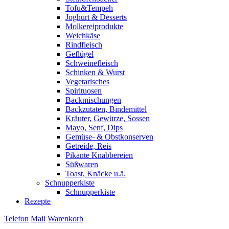
Tofu&Tempeh
Joghurt & Desserts
Molkereiprodukte
Weichkäse
Rindfleisch
Geflügel
Schweinefleisch
Schinken & Wurst
Vegetarisches
Spirituosen
Backmischungen
Backzutaten, Bindemittel
Kräuter, Gewürze, Sossen
Mayo, Senf, Dips
Gemüse- & Obstkonserven
Getreide, Reis
Pikante Knabbereien
Süßwaren
Toast, Knäcke u.ä.
Schnupperkiste
Schnupperkiste
Rezepte
Telefon
Mail
Warenkorb