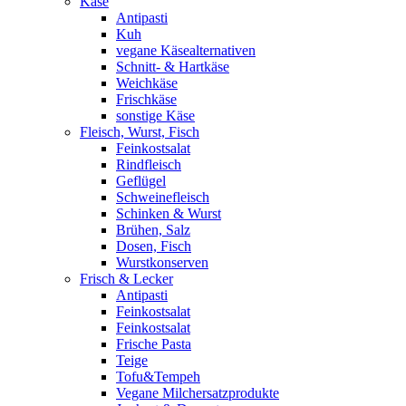
Käse
Antipasti
Kuh
vegane Käsealternativen
Schnitt- & Hartkäse
Weichkäse
Frischkäse
sonstige Käse
Fleisch, Wurst, Fisch
Feinkostsalat
Rindfleisch
Geflügel
Schweinefleisch
Schinken & Wurst
Brühen, Salz
Dosen, Fisch
Wurstkonserven
Frisch & Lecker
Antipasti
Feinkostsalat
Feinkostsalat
Frische Pasta
Teige
Tofu&Tempeh
Vegane Milchersatzprodukte