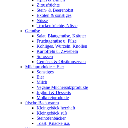
Zitrusfrüchte
Stein- & Beerenobst
Exoten & sonstiges
Nüsse
Trockenfrüchte, Nüsse
Gemüse
Salat, Blattgemüse, Kräuter
Fruchtgemüse u. Pilze
Kohliges, Wurzeln, Knollen
Kartoffeln u. Zwiebeln
Sprossen
Gemüse- & Obstkonserven
Milchprodukte + Eier
Sonstiges
Eier
Milch
Vegane Milchersatzprodukte
Joghurt & Desserts
Molkereiprodukte
frische Backwaren
Kleingebäck herzhaft
Kleingebäck süß
Steinofenbäcker
Toast, Knäcke u.ä.