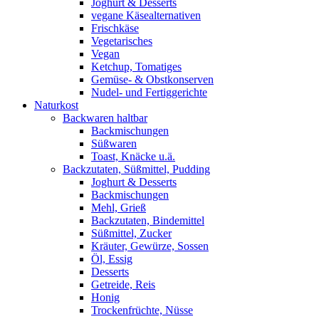
Joghurt & Desserts
vegane Käsealternativen
Frischkäse
Vegetarisches
Vegan
Ketchup, Tomatiges
Gemüse- & Obstkonserven
Nudel- und Fertiggerichte
Naturkost
Backwaren haltbar
Backmischungen
Süßwaren
Toast, Knäcke u.ä.
Backzutaten, Süßmittel, Pudding
Joghurt & Desserts
Backmischungen
Mehl, Grieß
Backzutaten, Bindemittel
Süßmittel, Zucker
Kräuter, Gewürze, Sossen
Öl, Essig
Desserts
Getreide, Reis
Honig
Trockenfrüchte, Nüsse