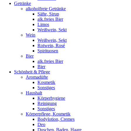
Getränke
alkoholfreie Getränke
Säfte, Sirup
alk.freies Bier
Limos
Weißwein, Sekt
Wein
Weißwein, Sekt
Rotwein, Rosé
Spirituosen
Bier
alk.freies Bier
Bier
Schönheit & Pflege
Aromadüfte
Kosmetik
Sonstiges
Haushalt
Körperhygiene
Reinigung
Sonstiges
Körperpflege, Kosmetik
Bodylotion, Cremes
Deo
Duschen, Baden, Haare