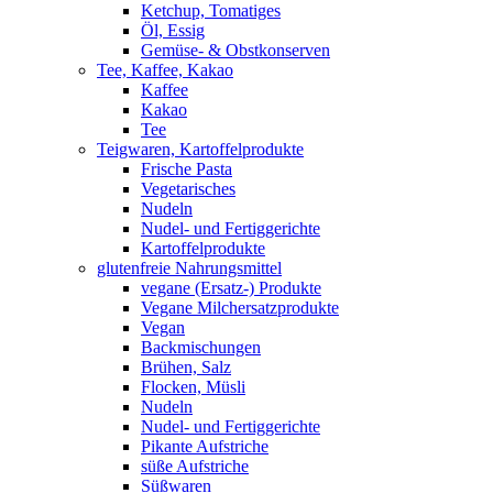
Ketchup, Tomatiges
Öl, Essig
Gemüse- & Obstkonserven
Tee, Kaffee, Kakao
Kaffee
Kakao
Tee
Teigwaren, Kartoffelprodukte
Frische Pasta
Vegetarisches
Nudeln
Nudel- und Fertiggerichte
Kartoffelprodukte
glutenfreie Nahrungsmittel
vegane (Ersatz-) Produkte
Vegane Milchersatzprodukte
Vegan
Backmischungen
Brühen, Salz
Flocken, Müsli
Nudeln
Nudel- und Fertiggerichte
Pikante Aufstriche
süße Aufstriche
Süßwaren