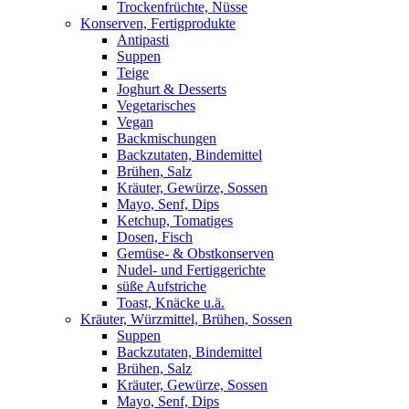
Trockenfrüchte, Nüsse
Konserven, Fertigprodukte
Antipasti
Suppen
Teige
Joghurt & Desserts
Vegetarisches
Vegan
Backmischungen
Backzutaten, Bindemittel
Brühen, Salz
Kräuter, Gewürze, Sossen
Mayo, Senf, Dips
Ketchup, Tomatiges
Dosen, Fisch
Gemüse- & Obstkonserven
Nudel- und Fertiggerichte
süße Aufstriche
Toast, Knäcke u.ä.
Kräuter, Würzmittel, Brühen, Sossen
Suppen
Backzutaten, Bindemittel
Brühen, Salz
Kräuter, Gewürze, Sossen
Mayo, Senf, Dips