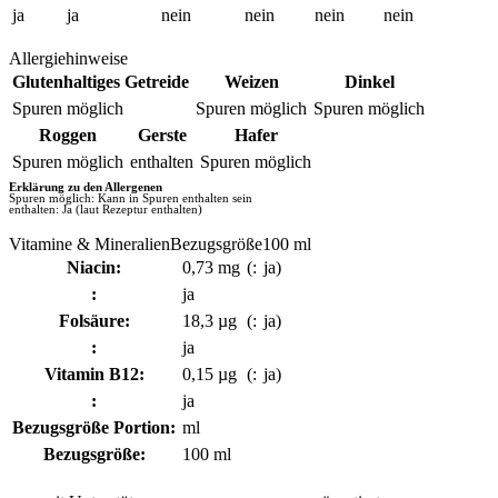
ja
ja
nein
nein
nein
nein
Allergiehinweise
Glutenhaltiges Getreide
Weizen
Dinkel
Spuren möglich
Spuren möglich
Spuren möglich
Roggen
Gerste
Hafer
Spuren möglich
enthalten
Spuren möglich
Erklärung zu den Allergenen
Spuren möglich: Kann in Spuren enthalten sein
enthalten: Ja (laut Rezeptur enthalten)
Vitamine & MineralienBezugsgröße100 ml
Niacin:
0,73 mg
(:
ja)
:
ja
Folsäure:
18,3 µg
(:
ja)
:
ja
Vitamin B12:
0,15 µg
(:
ja)
:
ja
Bezugsgröße Portion:
ml
Bezugsgröße:
100 ml