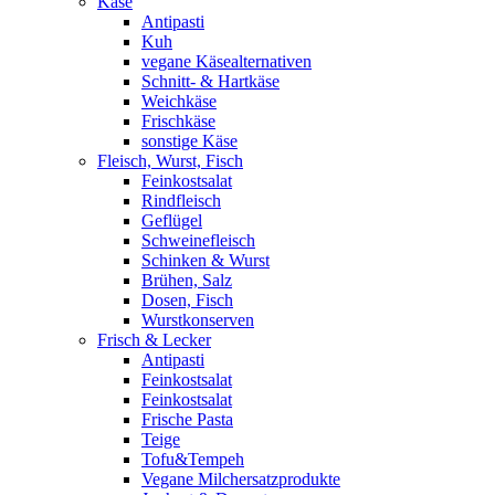
Käse
Antipasti
Kuh
vegane Käsealternativen
Schnitt- & Hartkäse
Weichkäse
Frischkäse
sonstige Käse
Fleisch, Wurst, Fisch
Feinkostsalat
Rindfleisch
Geflügel
Schweinefleisch
Schinken & Wurst
Brühen, Salz
Dosen, Fisch
Wurstkonserven
Frisch & Lecker
Antipasti
Feinkostsalat
Feinkostsalat
Frische Pasta
Teige
Tofu&Tempeh
Vegane Milchersatzprodukte