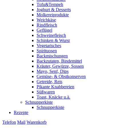
Tofu&Tempeh
Joghurt & Desserts
Molkereiprodukte
Weichkäse
Rindfleisch
Geflügel
Schweinefleisch
Schinken & Wurst
Vegetarisches
Spirituosen
Backmischungen
Backzutaten, Bindemittel
Kräuter, Gewürze, Sossen
Mayo, Senf, Dips
Gemüse- & Obstkonserven
Getreide, Reis
Pikante Knabbereien
Süßwaren
Toast, Knäcke u.ä.
Schnupperkiste
Schnupperkiste
Rezepte
Telefon
Mail
Warenkorb