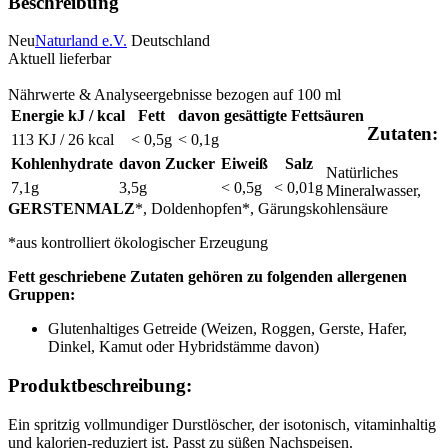
Beschreibung
Neu
Naturland e.V.
Deutschland
Aktuell lieferbar
Nährwerte & Analyseergebnisse bezogen auf 100 ml
Energie kJ / kcal
Fett
davon gesättigte Fettsäuren
Zutaten:
113 KJ / 26 kcal
< 0,5g
< 0,1g
Kohlenhydrate
davon Zucker
Eiweiß
Salz
Natürliches
7,1g
3,5g
< 0,5g
< 0,01g
Mineralwasser,
GERSTENMALZ
*, Doldenhopfen*, Gärungskohlensäure
*aus kontrolliert ökologischer Erzeugung
Fett geschriebene Zutaten gehören zu folgenden allergenen
Gruppen:
Glutenhaltiges Getreide (Weizen, Roggen, Gerste, Hafer,
Dinkel, Kamut oder Hybridstämme davon)
Produktbeschreibung:
Ein spritzig vollmundiger Durstlöscher, der isotonisch, vitaminhaltig
und kalorien-reduziert ist. Passt zu süßen Nachspeisen.