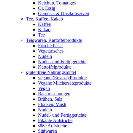
Ketchup, Tomatiges
Öl, Essig
Gemüse- & Obstkonserven
Tee, Kaffee, Kakao
Kaffee
Kakao
Tee
Teigwaren, Kartoffelprodukte
Frische Pasta
Vegetarisches
Nudeln
Nudel- und Fertiggerichte
Kartoffelprodukte
glutenfreie Nahrungsmittel
vegane (Ersatz-) Produkte
Vegane Milchersatzprodukte
Vegan
Backmischungen
Brühen, Salz
Flocken, Müsli
Nudeln
Nudel- und Fertiggerichte
Pikante Aufstriche
süße Aufstriche
Süßwaren