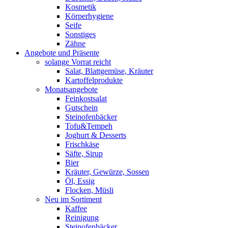
Kosmetik
Körperhygiene
Seife
Sonstiges
Zähne
Angebote und Präsente
solange Vorrat reicht
Salat, Blattgemüse, Kräuter
Kartoffelprodukte
Monatsangebote
Feinkostsalat
Gutschein
Steinofenbäcker
Tofu&Tempeh
Joghurt & Desserts
Frischkäse
Säfte, Sirup
Bier
Kräuter, Gewürze, Sossen
Öl, Essig
Flocken, Müsli
Neu im Sortiment
Kaffee
Reinigung
Steinofenbäcker