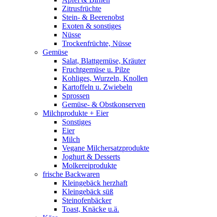
Zitrusfrüchte
Stein- & Beerenobst
Exoten & sonstiges
Nüsse
Trockenfrüchte, Nüsse
Gemüse
Salat, Blattgemüse, Kräuter
Fruchtgemüse u. Pilze
Kohliges, Wurzeln, Knollen
Kartoffeln u. Zwiebeln
Sprossen
Gemüse- & Obstkonserven
Milchprodukte + Eier
Sonstiges
Eier
Milch
Vegane Milchersatzprodukte
Joghurt & Desserts
Molkereiprodukte
frische Backwaren
Kleingebäck herzhaft
Kleingebäck süß
Steinofenbäcker
Toast, Knäcke u.ä.