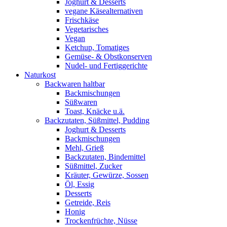
Joghurt & Desserts
vegane Käsealternativen
Frischkäse
Vegetarisches
Vegan
Ketchup, Tomatiges
Gemüse- & Obstkonserven
Nudel- und Fertiggerichte
Naturkost
Backwaren haltbar
Backmischungen
Süßwaren
Toast, Knäcke u.ä.
Backzutaten, Süßmittel, Pudding
Joghurt & Desserts
Backmischungen
Mehl, Grieß
Backzutaten, Bindemittel
Süßmittel, Zucker
Kräuter, Gewürze, Sossen
Öl, Essig
Desserts
Getreide, Reis
Honig
Trockenfrüchte, Nüsse