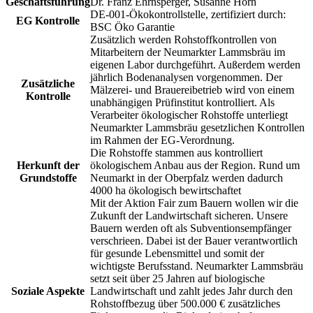
Geschäftsführung
Dr. Franz Ehrnsperger, Susanne Horn
DE-001-Ökokontrollstelle, zertifiziert durch:
EG Kontrolle
BSC Öko Garantie
Zusätzlich werden Rohstoffkontrollen von
Mitarbeitern der Neumarkter Lammsbräu im
eigenen Labor durchgeführt. Außerdem werden
jährlich Bodenanalysen vorgenommen. Der
Zusätzliche
Mälzerei- und Brauereibetrieb wird von einem
Kontrolle
unabhängigen Prüfinstitut kontrolliert. Als
Verarbeiter ökologischer Rohstoffe unterliegt
Neumarkter Lammsbräu gesetzlichen Kontrollen
im Rahmen der EG-Verordnung.
Die Rohstoffe stammen aus kontrolliert
Herkunft der
ökologischem Anbau aus der Region. Rund um
Grundstoffe
Neumarkt in der Oberpfalz werden dadurch
4000 ha ökologisch bewirtschaftet
Mit der Aktion Fair zum Bauern wollen wir die
Zukunft der Landwirtschaft sicheren. Unsere
Bauern werden oft als Subventionsempfänger
verschrieen. Dabei ist der Bauer verantwortlich
für gesunde Lebensmittel und somit der
wichtigste Berufsstand. Neumarkter Lammsbräu
setzt seit über 25 Jahren auf biologische
Soziale Aspekte
Landwirtschaft und zahlt jedes Jahr durch den
Rohstoffbezug über 500.000 € zusätzliches