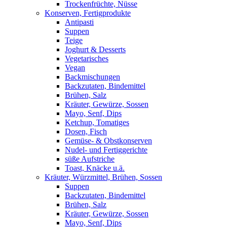
Trockenfrüchte, Nüsse
Konserven, Fertigprodukte
Antipasti
Suppen
Teige
Joghurt & Desserts
Vegetarisches
Vegan
Backmischungen
Backzutaten, Bindemittel
Brühen, Salz
Kräuter, Gewürze, Sossen
Mayo, Senf, Dips
Ketchup, Tomatiges
Dosen, Fisch
Gemüse- & Obstkonserven
Nudel- und Fertiggerichte
süße Aufstriche
Toast, Knäcke u.ä.
Kräuter, Würzmittel, Brühen, Sossen
Suppen
Backzutaten, Bindemittel
Brühen, Salz
Kräuter, Gewürze, Sossen
Mayo, Senf, Dips