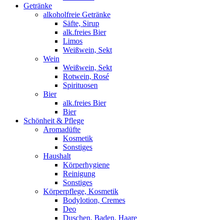
Getränke
alkoholfreie Getränke
Säfte, Sirup
alk.freies Bier
Limos
Weißwein, Sekt
Wein
Weißwein, Sekt
Rotwein, Rosé
Spirituosen
Bier
alk.freies Bier
Bier
Schönheit & Pflege
Aromadüfte
Kosmetik
Sonstiges
Haushalt
Körperhygiene
Reinigung
Sonstiges
Körperpflege, Kosmetik
Bodylotion, Cremes
Deo
Duschen, Baden, Haare