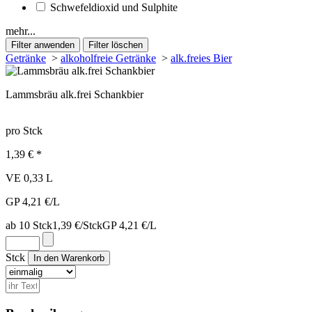
Schwefeldioxid und Sulphite
mehr...
Getränke
>
alkoholfreie Getränke
>
alk.freies Bier
Lammsbräu alk.frei Schankbier
pro Stck
1,39 € *
VE 0,33 L
GP 4,21 €/L
ab 10 Stck
1,39 €/Stck
GP 4,21 €/L
Stck